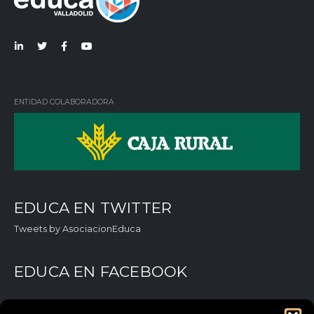
Lin
Twi
Fac
You
ked
tter
ebo
Tub
in
ok
e
ENTIDAD COLABORADORA
EDUCA EN TWITTER
Tweets by AsociacionEduca
EDUCA EN FACEBOOK