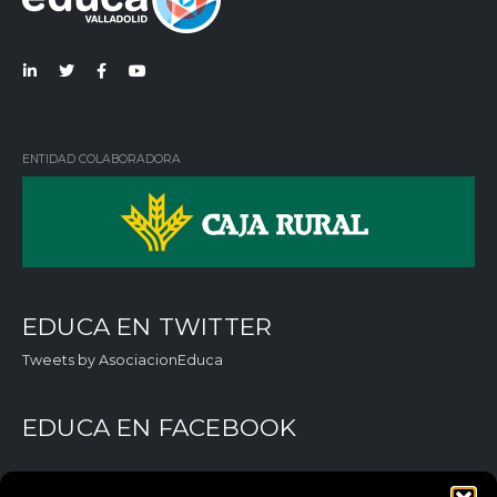
Lin
Twi
Fac
You
ked
tter
ebo
Tub
in
ok
e
ENTIDAD COLABORADORA
EDUCA EN TWITTER
Tweets by AsociacionEduca
EDUCA EN FACEBOOK