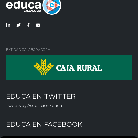
Lin
Twi
Fac
You
ked
tter
ebo
Tub
in
ok
e
ENTIDAD COLABORADORA
EDUCA EN TWITTER
Tweets by AsociacionEduca
EDUCA EN FACEBOOK