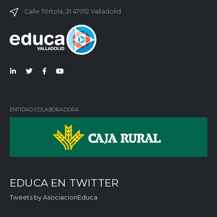
Calle Tórtola, 21 47012 Valladolid
Lin
Twi
Fac
You
ked
tter
ebo
Tub
in
ok
e
ENTIDAD COLABORADORA
EDUCA EN TWITTER
Tweets by AsociacionEduca