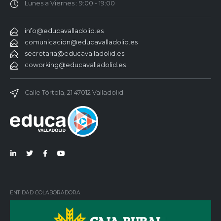
Lunes a Viernes : 9:00 - 19:00
info@educavalladolid.es
comunicacion@educavalladolid.es
secretaria@educavalladolid.es
coworking@educavalladolid.es
Calle Tórtola, 21 47012 Valladolid
Lin
Twi
Fac
You
ked
tter
ebo
Tub
in
ok
e
ENTIDAD COLABORADORA