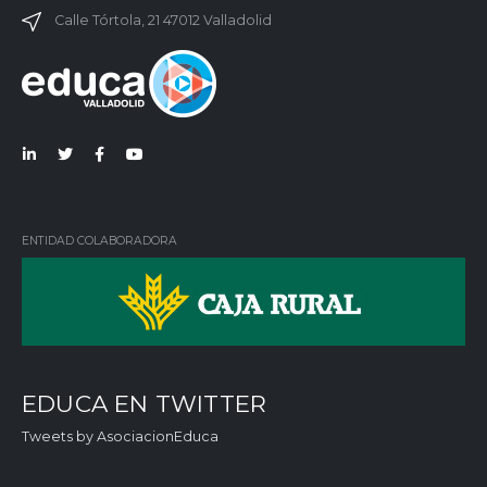
Calle Tórtola, 21 47012 Valladolid
Lin
Twi
Fac
You
ked
tter
ebo
Tub
in
ok
e
ENTIDAD COLABORADORA
EDUCA EN TWITTER
Tweets by AsociacionEduca