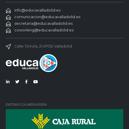
info@educavalladolid.es
comunicacion@educavalladolid.es
secretaria@educavalladolid.es
coworking@educavalladolid.es
Calle Tórtola, 21 47012 Valladolid
Lin
Twi
Fac
You
ked
tter
ebo
Tub
in
ok
e
ENTIDAD COLABORADORA