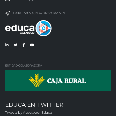
Calle Tórtola, 21 47012 Valladolid
Lin
Twi
Fac
You
ked
tter
ebo
Tub
in
ok
e
ENTIDAD COLABORADORA
EDUCA EN TWITTER
Tweets by AsociacionEduca