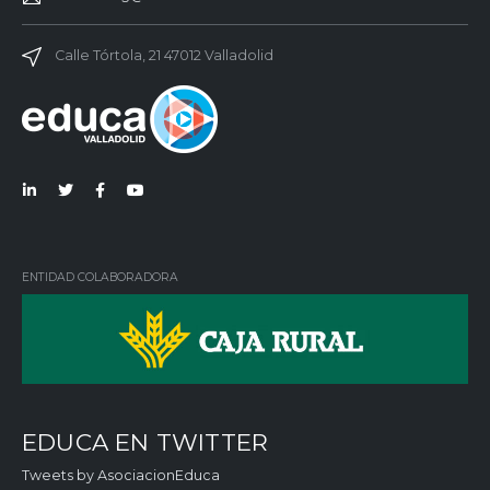
Calle Tórtola, 21 47012 Valladolid
Lin
Twi
Fac
You
ked
tter
ebo
Tub
in
ok
e
ENTIDAD COLABORADORA
EDUCA EN TWITTER
Tweets by AsociacionEduca