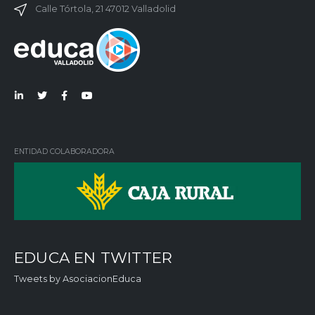
Calle Tórtola, 21 47012 Valladolid
Lin
Twi
Fac
You
ked
tter
ebo
Tub
in
ok
e
ENTIDAD COLABORADORA
EDUCA EN TWITTER
Tweets by AsociacionEduca