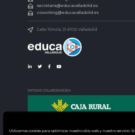
secretaria@educavalladolid.es
coworking@educavalladolid.es
Calle Tórtola, 21 47012 Valladolid
Lin
Twi
Fac
You
ked
tter
ebo
Tub
in
ok
e
ENTIDAD COLABORADORA
Utilizamos cookies para optimizar nuestro sitio web y nuestro servicio.
Si