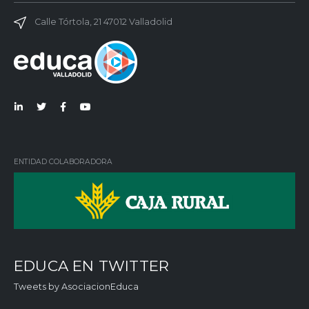
Calle Tórtola, 21 47012 Valladolid
Lin
Twi
Fac
You
ked
tter
ebo
Tub
in
ok
e
ENTIDAD COLABORADORA
EDUCA EN TWITTER
Tweets by AsociacionEduca