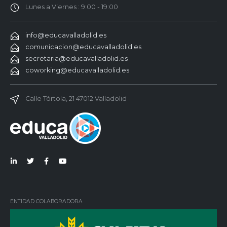
Lunes a Viernes : 9:00 - 19:00
info@educavalladolid.es
comunicacion@educavalladolid.es
secretaria@educavalladolid.es
coworking@educavalladolid.es
Calle Tórtola, 21 47012 Valladolid
Lin
Twi
Fac
You
ked
tter
ebo
Tub
in
ok
e
ENTIDAD COLABORADORA