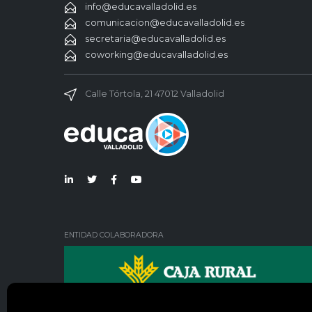
info@educavalladolid.es
comunicacion@educavalladolid.es
secretaria@educavalladolid.es
coworking@educavalladolid.es
Calle Tórtola, 21 47012 Valladolid
Lin
Twi
Fac
You
ked
tter
ebo
Tub
in
ok
e
ENTIDAD COLABORADORA