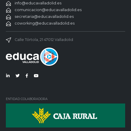
info@educavalladolid.es
comunicacion@educavalladolid.es
secretaria@educavalladolid.es
coworking@educavalladolid.es
Calle Tórtola, 21 47012 Valladolid
Lin
Twi
Fac
You
ked
tter
ebo
Tub
in
ok
e
ENTIDAD COLABORADORA