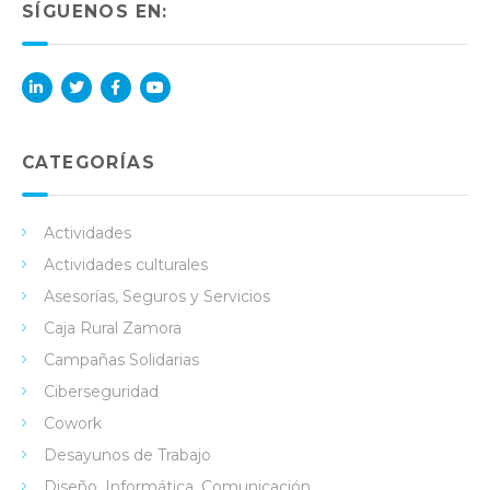
SÍGUENOS EN:
Lin
Twi
Fac
You
ked
tter
ebo
Tub
in
ok
e
CATEGORÍAS
Actividades
Actividades culturales
Asesorías, Seguros y Servicios
Caja Rural Zamora
Campañas Solidarias
Ciberseguridad
Cowork
Desayunos de Trabajo
Diseño, Informática, Comunicación