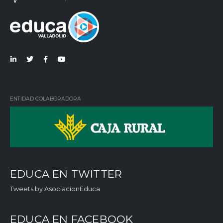
Lin
Twi
Fac
You
ked
tter
ebo
Tub
in
ok
e
ENTIDAD COLABORADORA
EDUCA EN TWITTER
Tweets by AsociacionEduca
EDUCA EN FACEBOOK