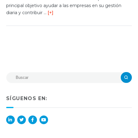
principal objetivo ayudar a las empresas en su gestión
diaria y contribuir …
[+]
SÍGUENOS EN:
Lin
Twi
Fac
You
ked
tter
ebo
Tub