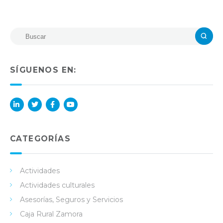
SÍGUENOS EN:
Lin
Twi
Fac
You
ked
tter
ebo
Tub
in
ok
e
CATEGORÍAS
Actividades
Actividades culturales
Asesorías, Seguros y Servicios
Caja Rural Zamora