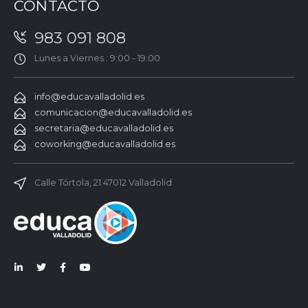
CONTACTO
983 091 808
Lunes a Viernes : 9:00 - 19:00
info@educavalladolid.es
comunicacion@educavalladolid.es
secretaria@educavalladolid.es
coworking@educavalladolid.es
Calle Tórtola, 21 47012 Valladolid
Lin
Twi
Fac
You
ked
tter
ebo
Tub