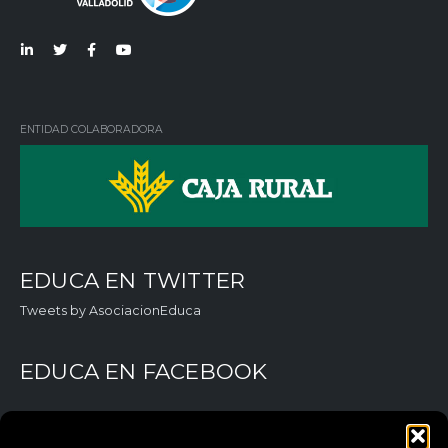
Lin
Twi
Fac
You
ked
tter
ebo
Tub
in
ok
e
ENTIDAD COLABORADORA
EDUCA EN TWITTER
Tweets by AsociacionEduca
EDUCA EN FACEBOOK