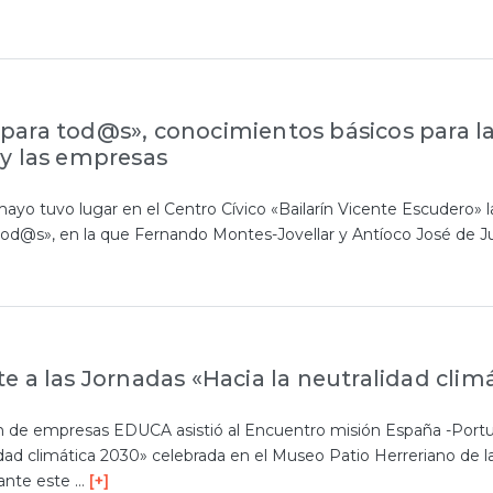
ara tod@s», conocimientos básicos para l
y las empresas
ayo tuvo lugar en el Centro Cívico «Bailarín Vicente Escudero» l
od@s», en la que Fernando Montes-Jovellar y Antíoco José de J
e a las Jornadas «Hacia la neutralidad clim
ón de empresas EDUCA asistió al Encuentro misión España -Port
idad climática 2030» celebrada en el Museo Patio Herreriano de l
rante este …
[+]