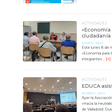
ACTIVIDADES
«Economía p
ciudadanía 
9 MAYO, 2023
Este lunes 8 de m
«Economía para t
integrantes …
[+]
ACTIVIDADES
EDUCA asist
19 ABRIL, 2023
Ayer la Asociaci
«Hacia la neutral
de Valladolid. Du