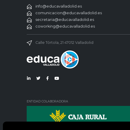
info@educavalladolid.es
comunicacion@educavalladolid.es
secretaria@educavalladolid.es
coworking@educavalladolid.es
Calle Tórtola, 21 47012 Valladolid
Lin
Twi
Fac
You
ked
tter
ebo
Tub
in
ok
e
ENTIDAD COLABORADORA