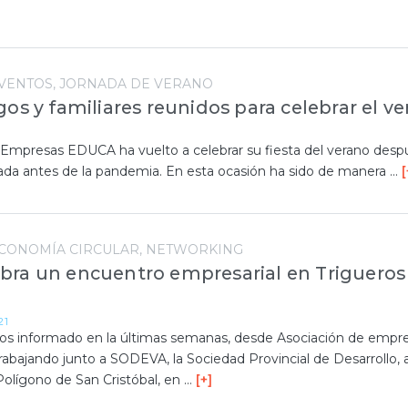
VENTOS
JORNADA DE VERANO
gos y familiares reunidos para celebrar el v
 Empresas EDUCA ha vuelto a celebrar su fiesta del verano desp
rada antes de la pandemia. En esta ocasión ha sido de manera …
[
CONOMÍA CIRCULAR
NETWORKING
ra un encuentro empresarial en Trigueros
21
s informado en la últimas semanas, desde Asociación de empr
bajando junto a SODEVA, la Sociedad Provincial de Desarrollo, a
Polígono de San Cristóbal, en …
[+]