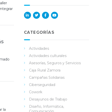
ller
integrar
Lin
Twi
Fac
You
ked
tter
ebo
Tub
in
ok
e
CATEGORÍAS
ás
Actividades
Actividades culturales
lamado
Asesorías, Seguros y Servicios
Caja Rural Zamora
Campañas Solidarias
Ciberseguridad
Cowork
Desayunos de Trabajo
Diseño, Informática,
r la
Comunicación