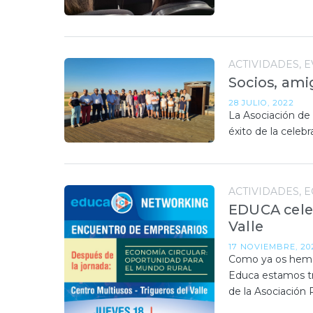
ACTIVIDADES
E
Socios, ami
28 JULIO, 2022
La Asociación de
éxito de la celeb
ACTIVIDADES
E
EDUCA celeb
Valle
17 NOVIEMBRE, 20
Como ya os hemo
Educa estamos tra
de la Asociación 