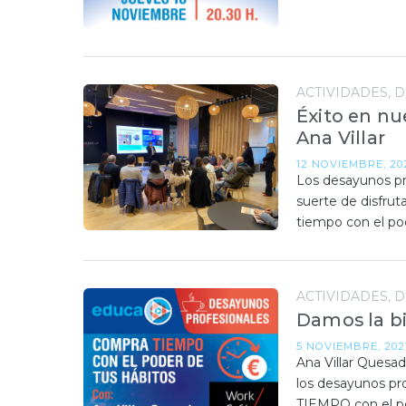
ACTIVIDADES
D
Éxito en nu
Ana Villar
12 NOVIEMBRE, 20
Los desayunos pr
suerte de disfruta
tiempo con el p
ACTIVIDADES
D
Damos la bi
5 NOVIEMBRE, 202
Ana Villar Quesada
los desayunos pr
TIEMPO con el p