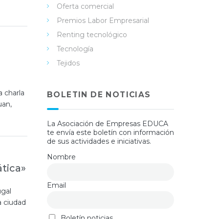
Oferta comercial
Premios Labor Empresarial
Renting tecnológico
Tecnología
a
Tejidos
a charla
BOLETIN DE NOTICIAS
uan,
La Asociación de Empresas EDUCA
te envía este boletín con información
de sus actividades e iniciativas.
Nombre
ática»
Email
ugal
a ciudad
Boletín noticias