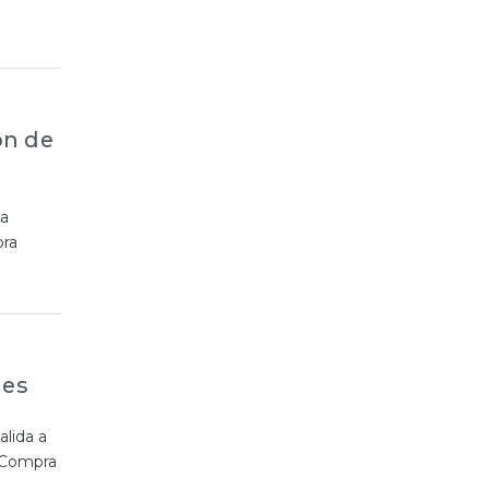
ón de
la
pra
les
alida a
 ‘Compra