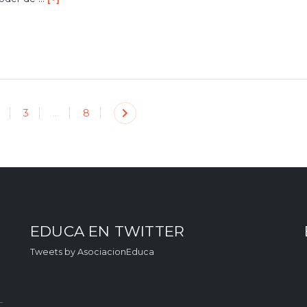
3
…
8
EDUCA EN TWITTER
Tweets by AsociacionEduca