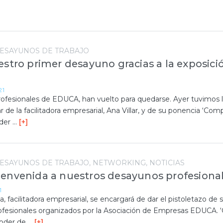
ESAYUNOS DE TRABAJO
estro primer desayuno gracias a la exposici
21
ofesionales de EDUCA, han vuelto para quedarse. Ayer tuvimos 
r de la facilitadora empresarial, Ana Villar, y de su ponencia ‘Com
oder …
[+]
ESAYUNOS DE TRABAJO
NETWORKING
NOTICIAS
envenida a nuestros desayunos profesiona
1
, facilitadora empresarial, se encargará de dar el pistoletazo de s
ofesionales organizados por la Asociación de Empresas EDUCA.
oder de …
[+]