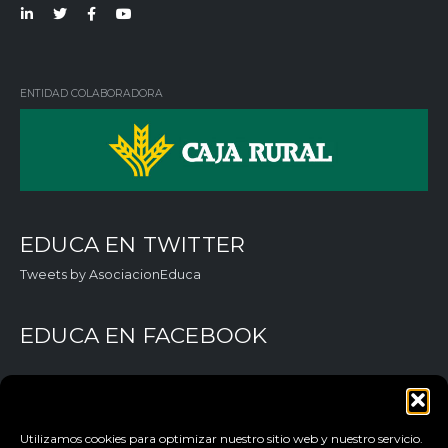
Lin
Twi
Fac
You
ked
tter
ebo
Tub
in
ok
e
ENTIDAD COLABORADORA
EDUCA EN TWITTER
Tweets by AsociacionEduca
EDUCA EN FACEBOOK
Utilizamos cookies para optimizar nuestro sitio web y nuestro servicio.