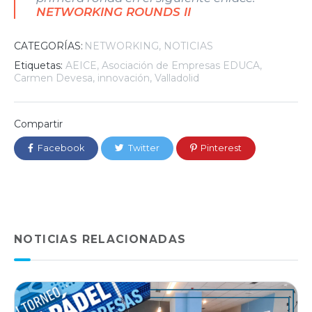
NETWORKING ROUNDS II
CATEGORÍAS:
NETWORKING
NOTICIAS
Etiquetas:
AEICE
,
Asociación de Empresas EDUCA
,
Carmen Devesa
,
innovación
,
Valladolid
Compartir
Facebook
Twitter
Pinterest
NOTICIAS RELACIONADAS