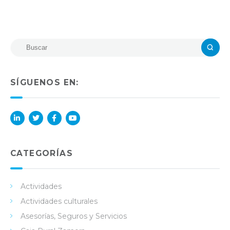
SÍGUENOS EN:
Lin
Twi
Fac
You
ked
tter
ebo
Tub
in
ok
e
CATEGORÍAS
Actividades
Actividades culturales
Asesorías, Seguros y Servicios