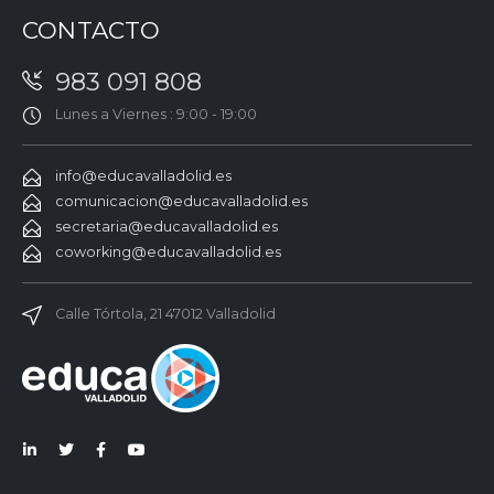
CONTACTO
983 091 808
Lunes a Viernes : 9:00 - 19:00
info@educavalladolid.es
comunicacion@educavalladolid.es
secretaria@educavalladolid.es
coworking@educavalladolid.es
Calle Tórtola, 21 47012 Valladolid
Lin
Twi
Fac
You