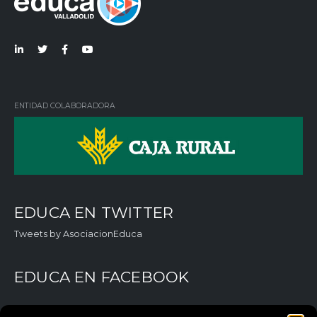
Lin
Twi
Fac
You
ked
tter
ebo
Tub
in
ok
e
ENTIDAD COLABORADORA
EDUCA EN TWITTER
Tweets by AsociacionEduca
EDUCA EN FACEBOOK