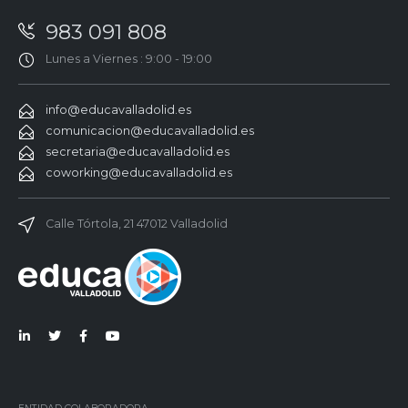
983 091 808
Lunes a Viernes : 9:00 - 19:00
info@educavalladolid.es
comunicacion@educavalladolid.es
secretaria@educavalladolid.es
coworking@educavalladolid.es
Calle Tórtola, 21 47012 Valladolid
Lin
Twi
Fac
You
ked
tter
ebo
Tub
in
ok
e