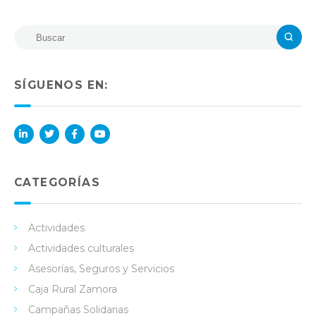
SÍGUENOS EN:
Lin
Twi
Fac
You
ked
tter
ebo
Tub
in
ok
e
CATEGORÍAS
Actividades
Actividades culturales
Asesorías, Seguros y Servicios
Caja Rural Zamora
Campañas Solidarias