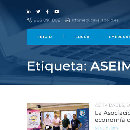
Lin
Twi
Fac
You
983 091 808
info@educavalladolid.es
ked
tter
ebo
Tub
in
ok
e
INICIO
EDUCA
EMPRESA
Etiqueta:
ASEI
ACTIVIDADES
E
La Asociac
economía ci
5 JULIO, 2019