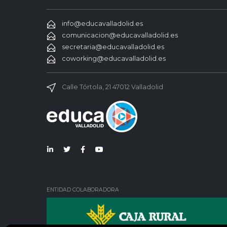
info@educavalladolid.es
comunicacion@educavalladolid.es
secretaria@educavalladolid.es
coworking@educavalladolid.es
Calle Tórtola, 21 47012 Valladolid
Lin
Twi
Fac
You
ked
tter
ebo
Tub
in
ok
e
ENTIDAD COLABORADORA