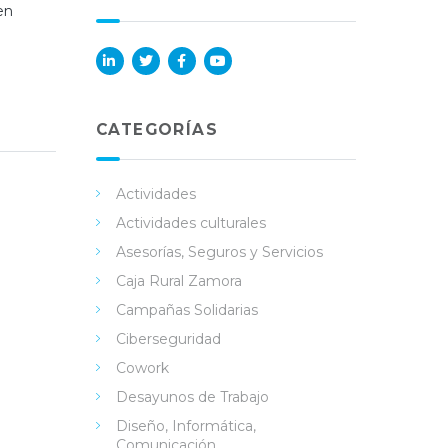
en
Lin
Twi
Fac
You
ked
tter
ebo
Tub
in
ok
e
CATEGORÍAS
Actividades
Actividades culturales
Asesorías, Seguros y Servicios
Caja Rural Zamora
Campañas Solidarias
Ciberseguridad
Cowork
Desayunos de Trabajo
Diseño, Informática,
Comunicación