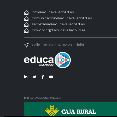
info@educavalladolid.es
comunicacion@educavalladolid.es
secretaria@educavalladolid.es
coworking@educavalladolid.es
Calle Tórtola, 21 47012 Valladolid
Lin
Twi
Fac
You
ked
tter
ebo
Tub
in
ok
e
ENTIDAD COLABORADORA