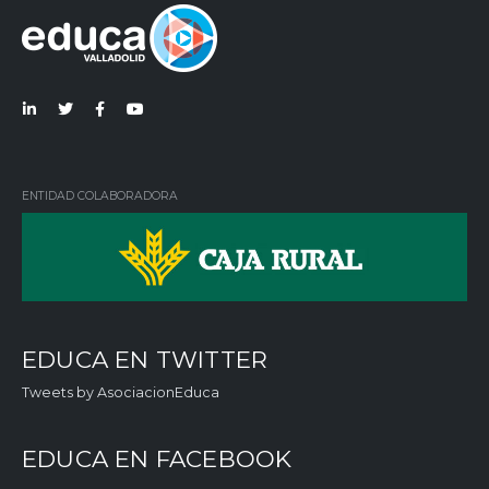
Lin
Twi
Fac
You
ked
tter
ebo
Tub
in
ok
e
ENTIDAD COLABORADORA
EDUCA EN TWITTER
Tweets by AsociacionEduca
EDUCA EN FACEBOOK