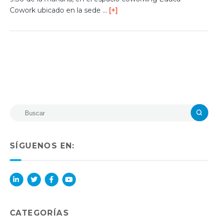
Cowork ubicado en la sede …
[+]
SÍGUENOS EN:
Lin
Twi
Fac
You
ked
tter
ebo
Tub
in
ok
e
CATEGORÍAS