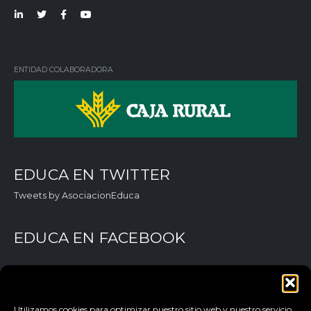
Lin
Twi
Fac
You
ked
tter
ebo
Tub
in
ok
e
ENTIDAD COLABORADORA
EDUCA EN TWITTER
Tweets by AsociacionEduca
EDUCA EN FACEBOOK
Utilizamos cookies para optimizar nuestro sitio web y nuestro servicio.