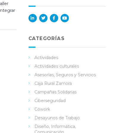
ller
integrar
Lin
Twi
Fac
You
ked
tter
ebo
Tub
in
ok
e
CATEGORÍAS
Actividades
Actividades culturales
Asesorías, Seguros y Servicios
Caja Rural Zamora
Campañas Solidarias
Ciberseguridad
Cowork
Desayunos de Trabajo
Diseño, Informática,
Comunicación