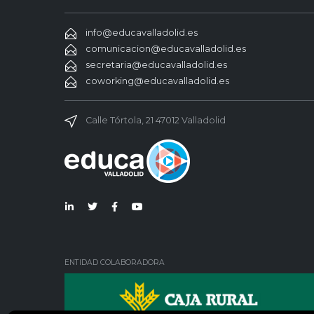
info@educavalladolid.es
comunicacion@educavalladolid.es
secretaria@educavalladolid.es
coworking@educavalladolid.es
Calle Tórtola, 21 47012 Valladolid
Lin
Twi
Fac
You
ked
tter
ebo
Tub
in
ok
e
ENTIDAD COLABORADORA