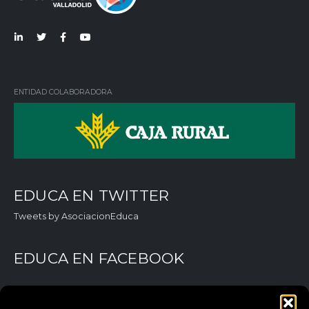
Lin
Twi
Fac
You
ked
tter
ebo
Tub
in
ok
e
ENTIDAD COLABORADORA
EDUCA EN TWITTER
Tweets by AsociacionEduca
EDUCA EN FACEBOOK