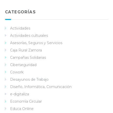
Lin
Twi
Fac
You
ked
tter
ebo
Tub
in
ok
e
CATEGORÍAS
Actividades
Actividades culturales
Asesorías, Seguros y Servicios
Caja Rural Zamora
Campañas Solidarias
Ciberseguridad
Cowork
Desayunos de Trabajo
Diseño, Informática, Comunicación
e-digitaliza
Economía Circular
Educa Online