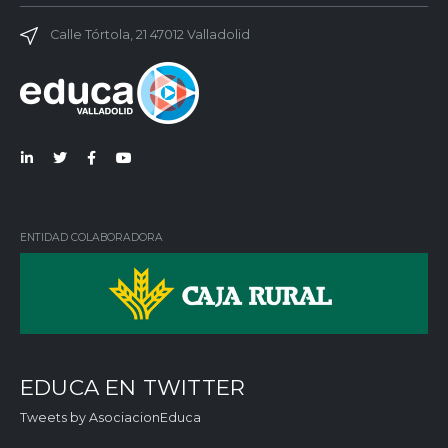
Calle Tórtola, 21 47012 Valladolid
Lin
Twi
Fac
You
ked
tter
ebo
Tub
in
ok
e
ENTIDAD COLABORADORA
EDUCA EN TWITTER
Tweets by AsociacionEduca