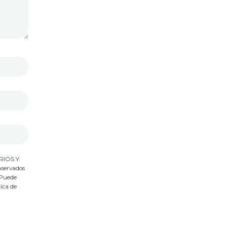
ARIOS Y
nservados
 Puede
tica de