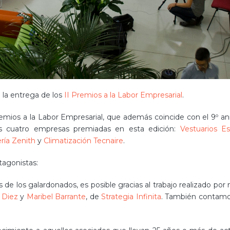
 la entrega de los
II Premios a la Labor Empresarial
.
emios a la Labor Empresarial, que además coincide con el 9º ani
as cuatro empresas premiadas en esta edición:
Vestuarios Es
ría Zenith
y
Climatización Tecnaire
.
tagonistas:
 de los galardonados, es posible gracias al trabajo realizado por
 Diez
y
Maribel Barrante
, de
Strategia Infinita
. También contamo