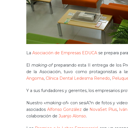
La
Asociación de Empresas EDUCA
se prepara para
El
making-of
preparando esta II entrega de los Pr
de la Asociación, tuvo como protagonistas a l
Angoma
,
Clínica Dental Ledesma Renedo
,
Peluque
Y a sus fundadores y gerentes, los empresarios pro
Nuestro «
making-of
» con sesiA?n de fotos y videos
asociados
Alfonso González
de
NovaSet Plus
,
Iván
colaboración de
Juanjo Alonso
.