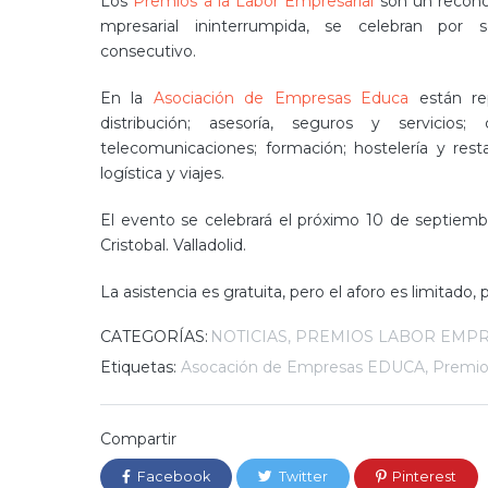
Los
Premios a la Labor Empresarial
son un reconoc
mpresarial ininterrumpida, se celebran por
consecutivo.
En la
Asociación de Empresas Educa
están rep
distribución; asesoría, seguros y servicios
telecomunicaciones; formación; hostelería y resta
logística y viajes.
El evento se celebrará el próximo 10 de septiemb
Cristobal. Valladolid.
La asistencia es gratuita, pero el aforo es limitado,
CATEGORÍAS:
NOTICIAS
PREMIOS LABOR EMPR
Etiquetas:
Asocación de Empresas EDUCA
,
Premio
Compartir
Facebook
Twitter
Pinterest