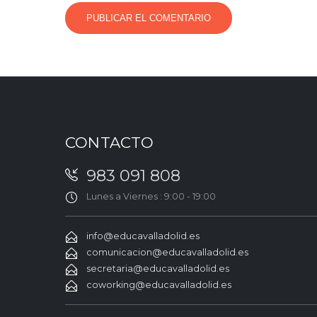
CONTACTO
983 091 808
Lunes a Viernes : 9:00 - 19:00
info@educavalladolid.es
comunicacion@educavalladolid.es
secretaria@educavalladolid.es
coworking@educavalladolid.es