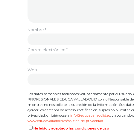
Nombre
*
Correo electrónico
*
Web
Los datos personales facilitados voluntariamente por el usuar
PROFESIONALES EDUCA VALLADOLID como Responsable del Tratami
mientras no nos solicite la supresión de la información. Sus dat
ejercer los derechos de acceso, rectificación, supresión o limitac
privacidad, dirigiéndose a
info@educavalladolid.es
, y aportando 
www.educavalladolid.es/politica-de-privacidad
.
He leído y aceptado las condiciones de uso