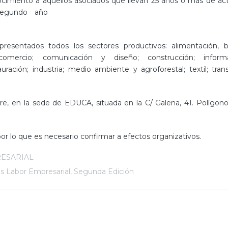
imiento a aquellos asociados que llevan 25 años o más de act
 segundo año
resentados todos los sectores productivos: alimentación, 
; comercio; comunicación y diseño; construcción; inform
uración; industria; medio ambiente y agroforestal; textil; tran
re, en la sede de EDUCA, situada en la C/ Galena, 41. Polígon
 por lo que es necesario confirmar a efectos organizativos.
ESARIAL
s Labor Empresarial
,
Segunda Edición