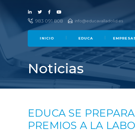
Lin
Twi
Fac
You
983 091 808
info@educavalladolid.es
ked
tter
ebo
Tub
in
ok
e
INICIO
EDUCA
EMPRESA
Noticias
EDUCA SE PREPARA 
PREMIOS A LA LAB