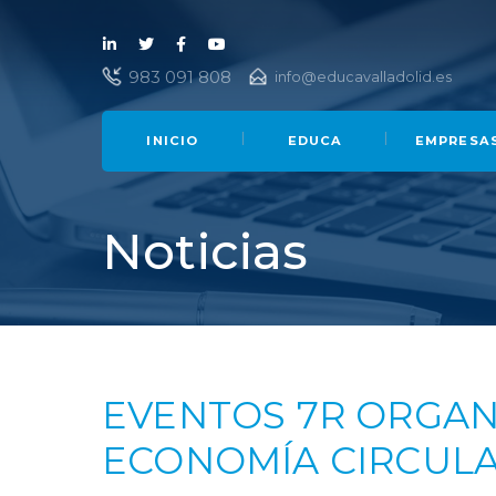
Lin
Twi
Fac
You
983 091 808
info@educavalladolid.es
ked
tter
ebo
Tub
in
ok
e
INICIO
EDUCA
EMPRESA
Noticias
EVENTOS 7R ORGAN
ECONOMÍA CIRCUL