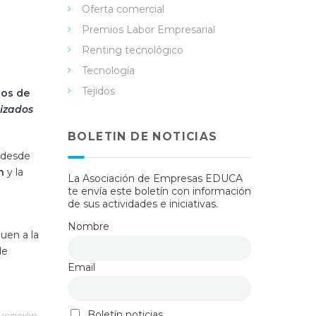
Oferta comercial
Premios Labor Empresarial
Renting tecnológico
Tecnología
Tejidos
tos de
nizados
BOLETIN DE NOTICIAS
, desde
n
y la
La Asociación de Empresas EDUCA
te envía este boletín con información
de sus actividades e iniciativas.
Nombre
uen a la
de
Email
Boletín noticias