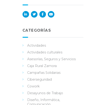
Lin
Twi
Fac
You
ked
tter
ebo
Tub
in
ok
e
CATEGORÍAS
Actividades
Actividades culturales
Asesorías, Seguros y Servicios
Caja Rural Zamora
Campañas Solidarias
Ciberseguridad
Cowork
Desayunos de Trabajo
Diseño, Informática,
Comunicación