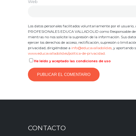
Web
Los datos personales facilitados voluntariamente por el usuar
PROFESIONALES EDUCA VALLADOLID como Responsable del Tratami
mientras no nos solicite la supresión de la información. Sus dat
ejercer los derechos de acceso, rectificación, supresión o limitac
privacidad, dirigiéndose a
info@educavalladolid.es
, y aportando 
www.educavalladolid.es/politica-de-privacidad
.
He leído y aceptado las condiciones de uso
CONTACTO