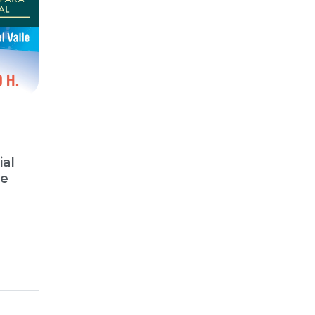
ial
le