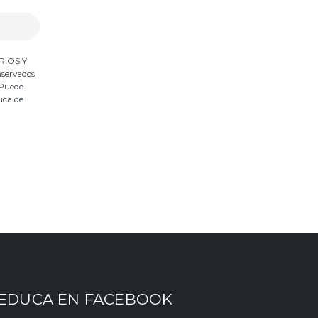
ARIOS Y
nservados
 Puede
tica de
EDUCA EN FACEBOOK