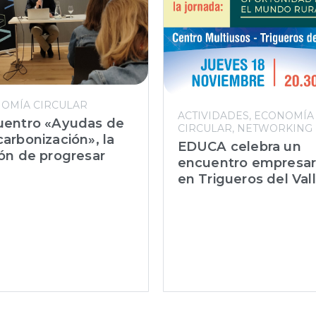
OMÍA CIRCULAR
ACTIVIDADES
ECONOMÍA
uentro «Ayudas de
CIRCULAR
NETWORKING
arbonización», la
EDUCA celebra un
ón de progresar
encuentro empresar
en Trigueros del Val