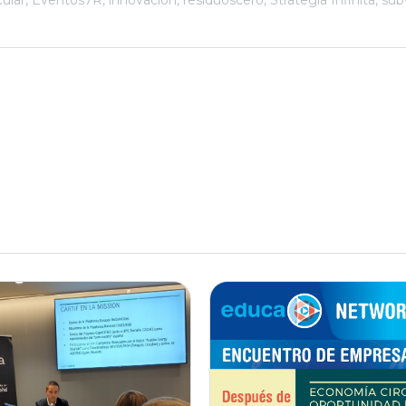
ular
,
Eventos7R
,
innovación
,
residuoscero
,
Strategia Infinita
,
sub