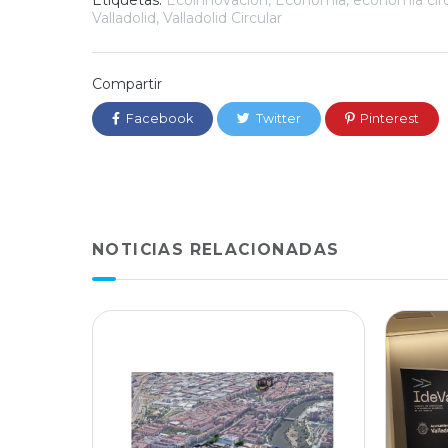
Etiquetas:
Ecoinnovación
,
Economía
,
economía circ
Valladolid
,
Valladolid Circular
Compartir
Facebook
Twitter
Pinterest
NOTICIAS RELACIONADAS