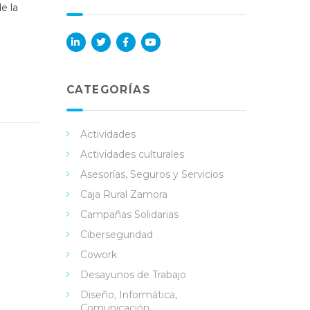
e la
Lin
Twi
Fac
You
ked
tter
ebo
Tub
in
ok
e
CATEGORÍAS
Actividades
Actividades culturales
Asesorías, Seguros y Servicios
Caja Rural Zamora
Campañas Solidarias
Ciberseguridad
Cowork
Desayunos de Trabajo
Diseño, Informática,
Comunicación