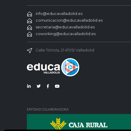
info@educavalladolid.es
comunicacion@educavalladolid.es
secretaria@educavalladolid.es
coworking@educavalladolid.es
Calle Tórtola, 21 47012 Valladolid
Lin
Twi
Fac
You
ked
tter
ebo
Tub
in
ok
e
ENTIDAD COLABORADORA