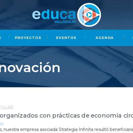
S
PROYECTOS
EVENTOS
AGENDA
novación
CULAR
organizados con prácticas de economía cir
20
nuestra empresa asociada Strategia Infinita resultó beneficiaria