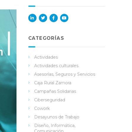
Lin
Twi
Fac
You
ked
tter
ebo
Tub
in
ok
e
CATEGORÍAS
Actividades
Actividades culturales
Asesorías, Seguros y Servicios
Caja Rural Zamora
Campañas Solidarias
Ciberseguridad
Cowork
Desayunos de Trabajo
Diseño, Informática,
Comunicación