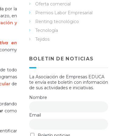
Oferta comercial
da por la
Premios Labor Empresarial
marzo, en
Renting tecnológico
ación y
Tecnología
Tejidos
tiva en
Economy
BOLETIN DE NOTICIAS
 de todo
rogramas
La Asociación de Empresas EDUCA
te envía este boletín con información
cular
de
de sus actividades e iniciativas.
Nombre
bordando
ar
como
Email
entificar
Boletín noticias