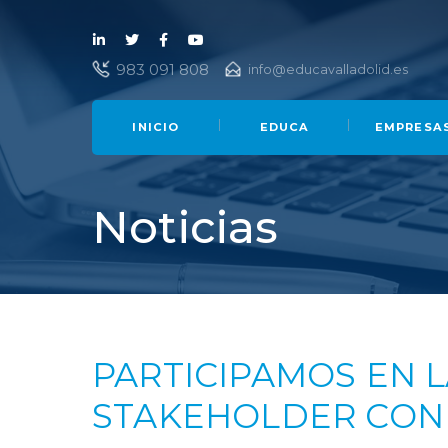
Lin
Twi
Fac
You
983 091 808
info@educavalladolid.es
ked
tter
ebo
Tub
in
ok
e
INICIO
EDUCA
EMPRESA
Noticias
PARTICIPAMOS EN 
STAKEHOLDER CON