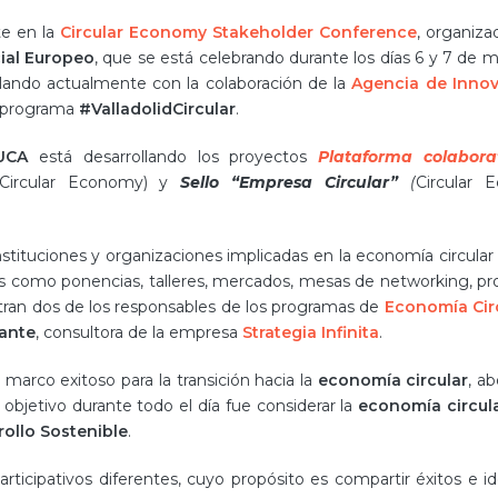
e en la
Circular Economy Stakeholder Conference
, organiza
ial Europeo
, que se está celebrando durante los días 6 y 7 de 
llando actualmente con la colaboración de la
Agencia de Innov
 programa
#ValladolidCircular
.
UCA
está desarrollando los proyectos
Plataforma colabora
 Circular Economy) y
Sello “Empresa Circular”
(
Circular 
stituciones y organizaciones implicadas en la economía circular
les como ponencias, talleres, mercados, mesas de networking, p
entran dos de los responsables de los programas de
Economía Cir
rante
, consultora de la empresa
Strategia Infinita
.
marco exitoso para la transición hacia la
economía circular
, a
El objetivo durante todo el día fue considerar la
economía circul
ollo Sostenible
.
articipativos diferentes, cuyo propósito es compartir éxitos e id