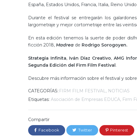
España, Estados Unidos, Francia, Italia, Reino Unid
Durante el festival se entregarán los galardone
largometraje y mejor cortometraje entre las veintis
En esta edición tenemos la suerte de poder disfr
ficción 2018,
Madrea
de
Rodrigo Sorogoyen.
Strategia Infinita
,
Iván Díaz Creativo
,
AMG Info
Segunda Edición del
Firm Film Festival
.
Descubre más información sobre el festival y sobre
CATEGORÍAS:
FIRM FILM FESTIVAL
NOTICIAS
Etiquetas:
Asociación de Empresas EDUCA
,
Firm Fi
Compartir
Facebook
Twitter
Pinterest