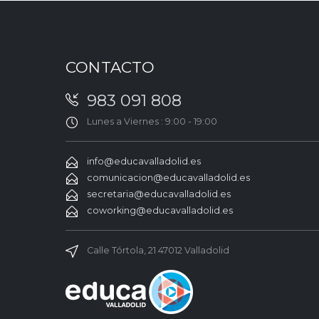
CONTACTO
983 091 808
Lunes a Viernes : 9:00 - 19:00
info@educavalladolid.es
comunicacion@educavalladolid.es
secretaria@educavalladolid.es
coworking@educavalladolid.es
Calle Tórtola, 21 47012 Valladolid