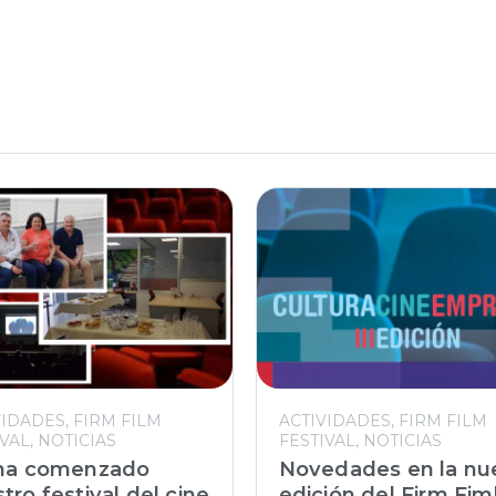
VIDADES
FIRM FILM
ACTIVIDADES
FIRM FILM
IVAL
NOTICIAS
FESTIVAL
NOTICIAS
 ha comenzado
Novedades en la nu
tro festival del cine
edición del Firm Fim