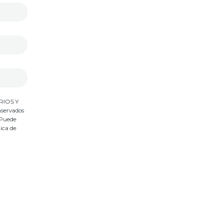
ARIOS Y
nservados
 Puede
tica de