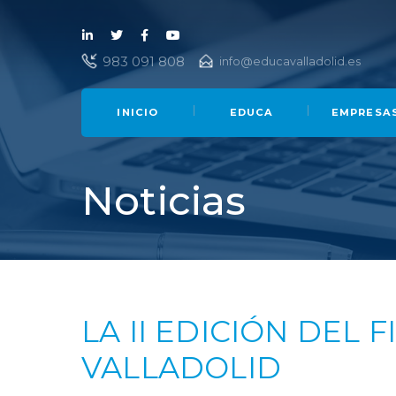
Lin
Twi
Fac
You
983 091 808
info@educavalladolid.es
ked
tter
ebo
Tub
in
ok
e
INICIO
EDUCA
EMPRESA
Noticias
LA II EDICIÓN DEL 
VALLADOLID