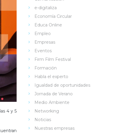
e-digitaliza
Economía Circular
Educa Online
Empleo
Empresas
Eventos
Firm Film Festival
Formación
Habla el experto
Igualdad de oportunidades
Jornada de Verano
Medio Ambiente
as 4 y 5
Networking
Noticias
Nuestras empresas
cuentran