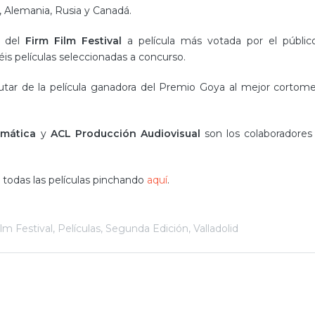
o, Alemania, Rusia y Canadá.
s del
Firm Film Festival
a película más votada por el públic
éis películas seleccionadas a concurso.
utar de la película ganadora del Premio Goya al mejor cortome
rmática
y
ACL Producción Audiovisual
son los colaboradores
 todas las películas pinchando
aquí
.
lm Festival
,
Películas
,
Segunda Edición
,
Valladolid