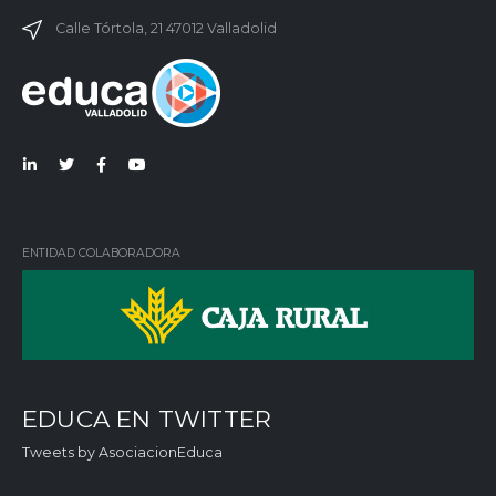
Calle Tórtola, 21 47012 Valladolid
Lin
Twi
Fac
You
ked
tter
ebo
Tub
in
ok
e
ENTIDAD COLABORADORA
EDUCA EN TWITTER
Tweets by AsociacionEduca