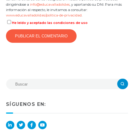
dirigiéndose a
info@educavalladolid.es
, y aportando su DNI. Para más
información al respecto, le invitamos a consultar:
www.educavalladolid.es/politica-de-privacidad
.
He leído y aceptado las condiciones de uso
SÍGUENOS EN:
Lin
Twi
Fac
You