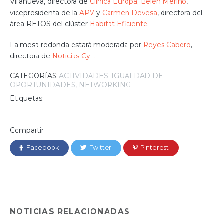
Villanueva, directora de
Clínica Europa
;
Belén Merino
,
vicepresidenta de la
APV
y
Carmen Devesa
, directora del
área RETOS del clúster
Habitat Eficiente
.
La mesa redonda estará moderada por
Reyes Cabero
,
directora de
Noticias CyL.
CATEGORÍAS:
ACTIVIDADES
IGUALDAD DE
OPORTUNIDADES
NETWORKING
Etiquetas:
Compartir
Facebook
Twitter
Pinterest
NOTICIAS RELACIONADAS