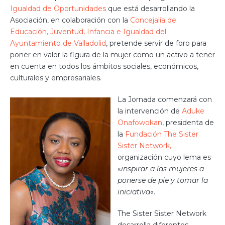
Igualdad de Oportunidades
que está desarrollando la
Asociación, en colaboración con la
Concejalía de
Educación, Juventud, Infancia e Igualdad del
Ayuntamiento de Valladolid
, pretende servir de foro para
poner en valor la figura de la mujer como un activo a tener
en cuenta en todos los ámbitos sociales, económicos,
culturales y empresariales.
La Jornada comenzará con
la intervención de
Aduke
Onafowokan
, presidenta de
la
Fundación The Sister
Sister Network,
organización cuyo lema es
«
inspirar a las mujeres a
ponerse de pie y tomar la
iniciativa
«.
The Sister Sister Network