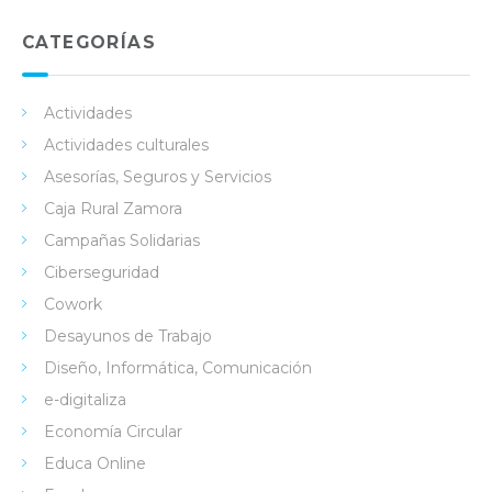
ked
tter
ebo
Tub
in
ok
e
CATEGORÍAS
Actividades
Actividades culturales
Asesorías, Seguros y Servicios
Caja Rural Zamora
Campañas Solidarias
Ciberseguridad
Cowork
Desayunos de Trabajo
Diseño, Informática, Comunicación
e-digitaliza
Economía Circular
Educa Online