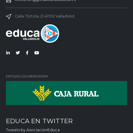
Calle Tórtola, 21 47012 Valladolid
Lin
Twi
Fac
You
ked
tter
ebo
Tub
in
ok
e
ENTIDAD COLABORADORA
EDUCA EN TWITTER
Tweets by AsociacionEduca