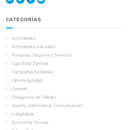
Lin
Twi
Fac
You
ked
tter
ebo
Tub
in
ok
e
CATEGORÍAS
Actividades
Actividades culturales
Asesorías, Seguros y Servicios
Caja Rural Zamora
Campañas Solidarias
Ciberseguridad
Cowork
Desayunos de Trabajo
Diseño, Informática, Comunicación
e-digitaliza
Economía Circular