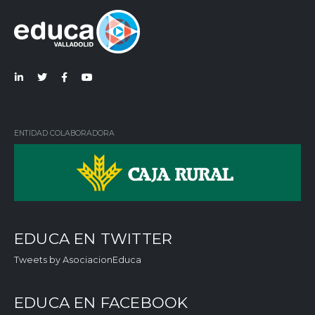
Lin
Twi
Fac
You
ked
tter
ebo
Tub
in
ok
e
ENTIDAD COLABORADORA
EDUCA EN TWITTER
Tweets by AsociacionEduca
EDUCA EN FACEBOOK