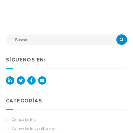
SÍGUENOS EN:
Lin
Twi
Fac
You
ked
tter
ebo
Tub
in
ok
e
CATEGORÍAS
Actividades
Actividades culturales