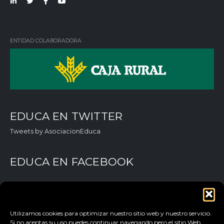
Lin
Twi
Fac
You
ked
tter
ebo
Tub
in
ok
e
ENTIDAD COLABORADORA
EDUCA EN TWITTER
Tweets by AsociacionEduca
EDUCA EN FACEBOOK
Utilizamos cookies para optimizar nuestro sitio web y nuestro servicio.
Si no aceptas su uso puedes continuar navegando pero el sitio Web