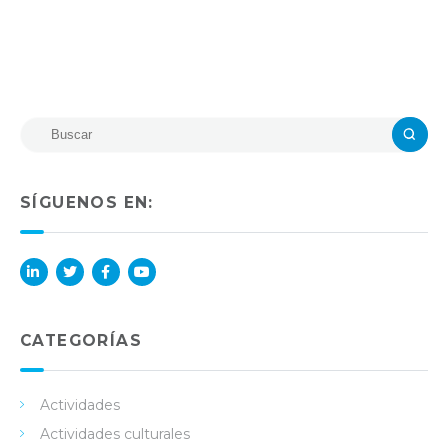
SÍGUENOS EN:
Lin
Twi
Fac
You
ked
tter
ebo
Tub
in
ok
e
CATEGORÍAS
Actividades
Actividades culturales