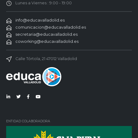
Lunes a Viernes : 9:00 - 19:00
info@educavalladolid.es
comunicacion@educavalladolid.es
secretaria@educavalladolid.es
coworking@educavalladolid.es
Calle Tórtola, 21 47012 Valladolid
Lin
Twi
Fac
You
ked
tter
ebo
Tub
in
ok
e
ENTIDAD COLABORADORA