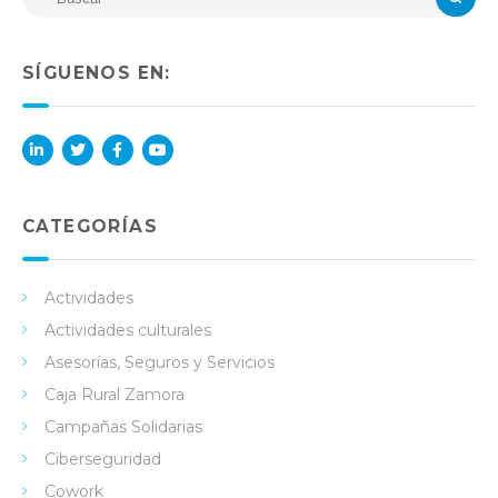
SÍGUENOS EN:
Lin
Twi
Fac
You
ked
tter
ebo
Tub
in
ok
e
CATEGORÍAS
Actividades
Actividades culturales
Asesorías, Seguros y Servicios
Caja Rural Zamora
Campañas Solidarias
Ciberseguridad
Cowork