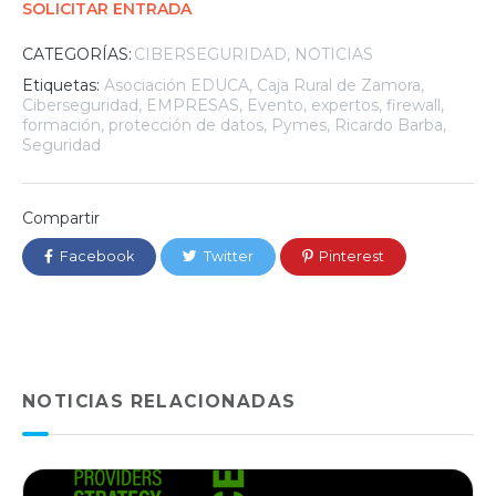
SOLICITAR ENTRADA
CATEGORÍAS:
CIBERSEGURIDAD
NOTICIAS
Etiquetas:
Asociación EDUCA
,
Caja Rural de Zamora
,
Ciberseguridad
,
EMPRESAS
,
Evento
,
expertos
,
firewall
,
formación
,
protección de datos
,
Pymes
,
Ricardo Barba
,
Seguridad
Compartir
Facebook
Twitter
Pinterest
NOTICIAS RELACIONADAS