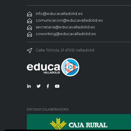
info@educavalladolid.es
comunicacion@educavalladolid.es
secretaria@educavalladolid.es
coworking@educavalladolid.es
Calle Tórtola, 21 47012 Valladolid
Lin
Twi
Fac
You
ked
tter
ebo
Tub
in
ok
e
ENTIDAD COLABORADORA