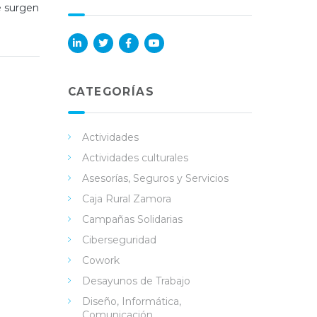
e surgen
Lin
Twi
Fac
You
ked
tter
ebo
Tub
in
ok
e
CATEGORÍAS
Actividades
Actividades culturales
Asesorías, Seguros y Servicios
Caja Rural Zamora
Campañas Solidarias
Ciberseguridad
Cowork
Desayunos de Trabajo
Diseño, Informática,
Comunicación