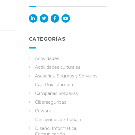
Lin
Twi
Fac
You
ked
tter
ebo
Tub
in
ok
e
CATEGORÍAS
Actividades
Actividades culturales
Asesorías, Seguros y Servicios
Caja Rural Zamora
Campañas Solidarias
Ciberseguridad
Cowork
Desayunos de Trabajo
Diseño, Informática,
Comunicación