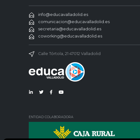
info@educavalladolid.es
comunicacion@educavalladolid.es
secretaria@educavalladolid.es
coworking@educavalladolid.es
Calle Tórtola, 21 47012 Valladolid
Lin
Twi
Fac
You
ked
tter
ebo
Tub
in
ok
e
ENTIDAD COLABORADORA