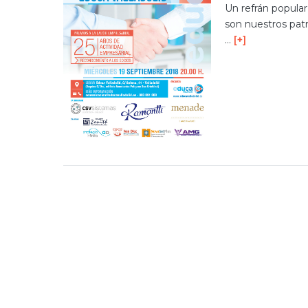
Un refrán popula
son nuestros patr
…
[+]