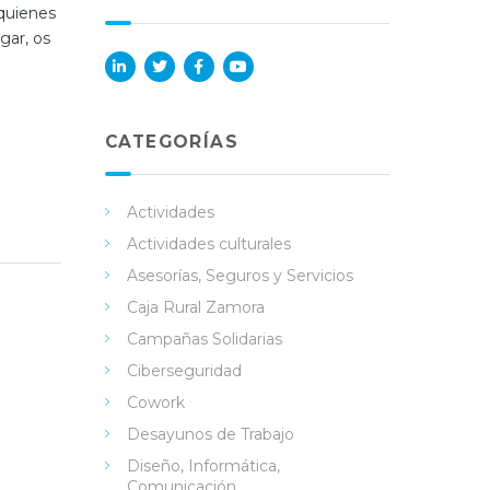
 quienes
gar, os
Lin
Twi
Fac
You
ked
tter
ebo
Tub
in
ok
e
CATEGORÍAS
Actividades
Actividades culturales
Asesorías, Seguros y Servicios
Caja Rural Zamora
Campañas Solidarias
Ciberseguridad
Cowork
Desayunos de Trabajo
Diseño, Informática,
Comunicación