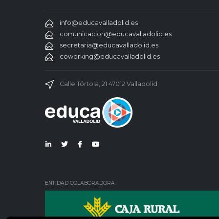
info@educavalladolid.es
comunicacion@educavalladolid.es
secretaria@educavalladolid.es
coworking@educavalladolid.es
Calle Tórtola, 21 47012 Valladolid
Lin
Twi
Fac
You
ked
tter
ebo
Tub
in
ok
e
ENTIDAD COLABORADORA