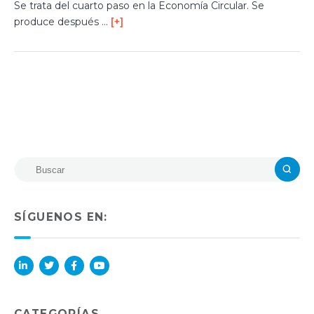
Se trata del cuarto paso en la Economía Circular. Se
produce después …
[+]
SÍGUENOS EN:
Lin
Twi
Fac
You
ked
tter
ebo
Tub
in
ok
e
CATEGORÍAS