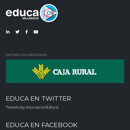
Lin
Twi
Fac
You
ked
tter
ebo
Tub
in
ok
e
ENTIDAD COLABORADORA
EDUCA EN TWITTER
Tweets by AsociacionEduca
EDUCA EN FACEBOOK