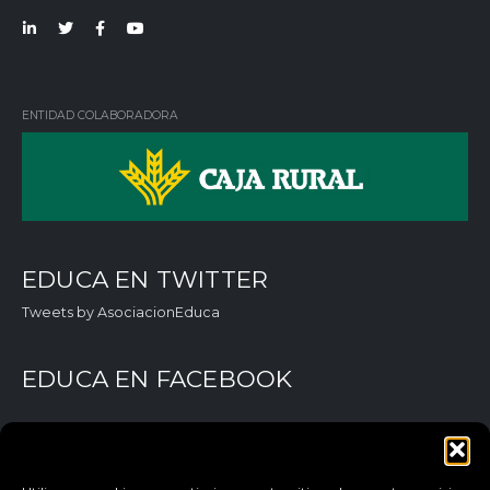
Lin
Twi
Fac
You
ked
tter
ebo
Tub
in
ok
e
ENTIDAD COLABORADORA
EDUCA EN TWITTER
Tweets by AsociacionEduca
EDUCA EN FACEBOOK