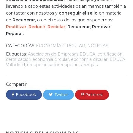
llevando a cabo estas actividades os animamos también a
contactar con nosotros y
conseguir el sello
en materia
de
Recuperar
, o en el resto de los que disponemos:
Reutilizar
;
Reducir
;
Reciclar
;
Recuperar
;
Renovar
;
Reparar
.
CATEGORÍAS:
ECONOMÍA CIRCULAR
NOTICIAS
Etiquetas:
Asociación de Empresas EDUCA
,
certificación
,
certificación economía circular
,
economía circular
,
EDUCA
Valladolid
,
recuperar
,
sellorecuperar
,
sinergias
Compartir
Facebook
Twitter
Pinterest