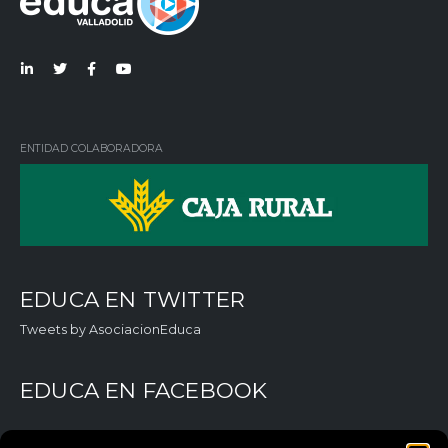
Lin
Twi
Fac
You
ked
tter
ebo
Tub
in
ok
e
ENTIDAD COLABORADORA
EDUCA EN TWITTER
Tweets by AsociacionEduca
EDUCA EN FACEBOOK