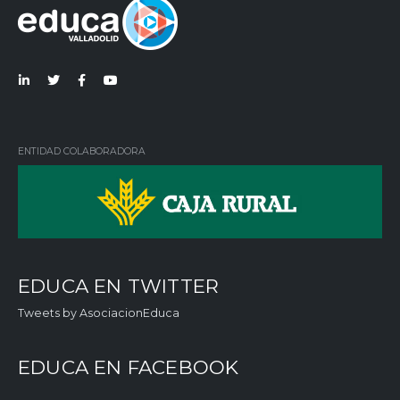
Lin
Twi
Fac
You
ked
tter
ebo
Tub
in
ok
e
ENTIDAD COLABORADORA
EDUCA EN TWITTER
Tweets by AsociacionEduca
EDUCA EN FACEBOOK