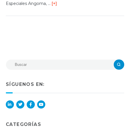
Especiales Angoma, …
[+]
SÍGUENOS EN:
Lin
Twi
Fac
You
ked
tter
ebo
Tub
in
ok
e
CATEGORÍAS