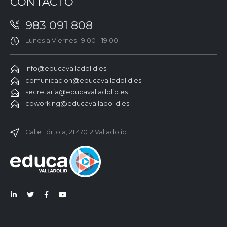
CONTACTO
983 091 808
Lunes a Viernes : 9:00 - 19:00
info@educavalladolid.es
comunicacion@educavalladolid.es
secretaria@educavalladolid.es
coworking@educavalladolid.es
Calle Tórtola, 21 47012 Valladolid
Lin
Twi
Fac
You
ked
tter
ebo
Tub
in
ok
e