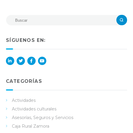
SÍGUENOS EN:
Lin
Twi
Fac
You
ked
tter
ebo
Tub
in
ok
e
CATEGORÍAS
Actividades
Actividades culturales
Asesorías, Seguros y Servicios
Caja Rural Zamora