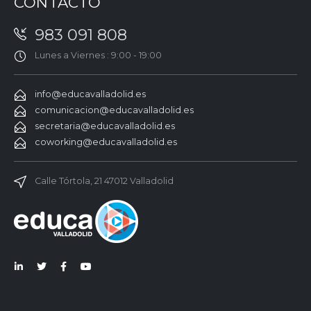
CONTACTO
983 091 808
Lunes a Viernes : 9:00 - 19:00
info@educavalladolid.es
comunicacion@educavalladolid.es
secretaria@educavalladolid.es
coworking@educavalladolid.es
Calle Tórtola, 21 47012 Valladolid
Lin
Twi
Fac
You
ked
tter
ebo
Tub
in
ok
e