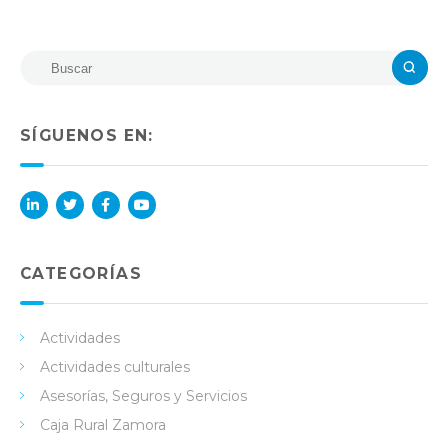
SÍGUENOS EN:
Lin
Twi
Fac
You
ked
tter
ebo
Tub
in
ok
e
CATEGORÍAS
Actividades
Actividades culturales
Asesorías, Seguros y Servicios
Caja Rural Zamora